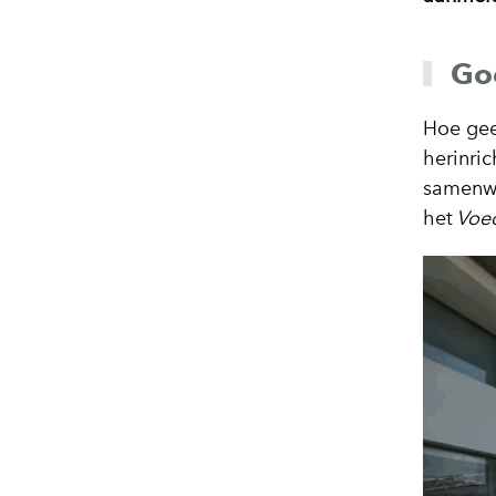
Goe
Hoe gee
herinric
samenwe
het
Voe