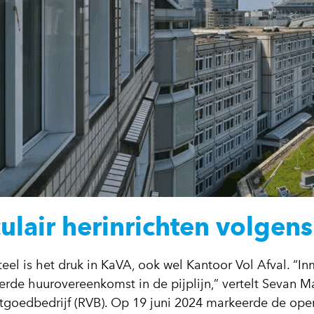
culair herinrichten volgen
el is het druk in KaVA, ook wel Kantoor Vol Afval. “In
ierde huurovereenkomst in de pijplijn,” vertelt Sevan Ma
stgoedbedrijf (RVB). Op 19 juni 2024 markeerde de op