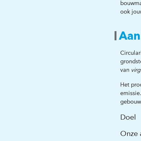
bouwmat
ook jou
Aan
Circular
grondst
van
virg
Het pro
emissie
gebouwe
Doel
Onze 