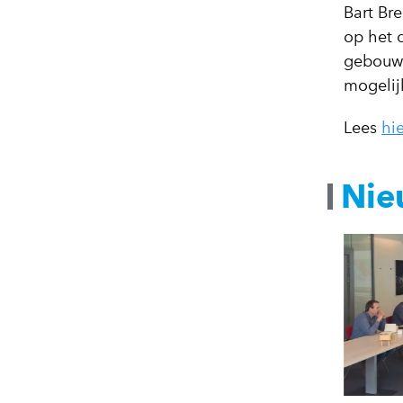
Bart Br
op het 
gebouwe
mogelijk
Lees
hie
Nie