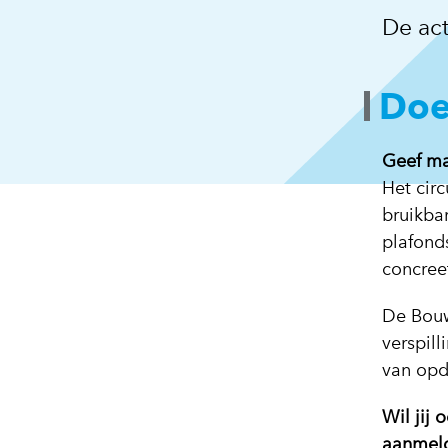
De act
Doe
Geef ma
Het circ
bruikba
plafond
concree
De Bouw
verspill
van opdr
Wil jij 
aanmeld