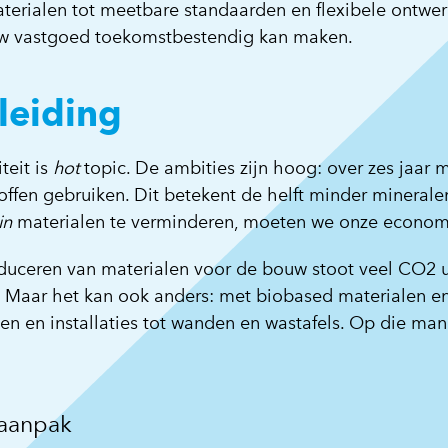
erialen tot meetbare standaarden en flexibele ontwerp
w vastgoed toekomstbestendig kan maken.
leiding
iteit is
hot
topic. De ambities zijn hoog: over zes jaar
offen gebruiken. Dit betekent de helft minder minerale
in
materialen te verminderen, moeten we onze economi
duceren van materialen voor de bouw stoot veel CO2 uit
. Maar het kan ook anders: met biobased materialen e
n en installaties tot wanden en wastafels. Op die ma
aanpak