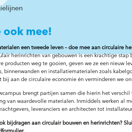
ielijnen
 ook mee!
terialen een tweede leven – doe mee aan circulaire her
ulair herinrichten van gebouwen is een krachtige stap b
re producten weg te gooien, geven we ze een nieuw lev
s, binnenwanden en installatiematerialen zoals kabelgo
t bij aan de circulaire economie én verminderen we on
campus brengt partijen samen die hierin het verschil
ing van waardevolle materialen. Inmiddels werken al me
achtgevers, leveranciers en architecten tot installate
ook bijdragen aan circulair bouwen en herinrichten? Sl
formulier.