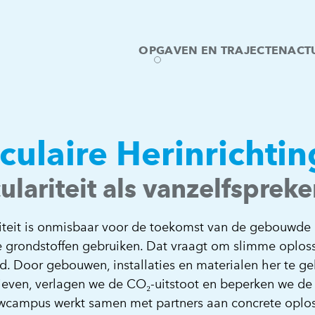
OPGAVEN EN TRAJECTEN
ACT
EINDELOOS: hét magazine o
rculaire Herinrichtin
culariteit als vanzelfspre
riteit is onmisbaar voor de toekomst van de gebouwde
e grondstoffen gebruiken. Dat vraagt om slimme oplossi
d. Door gebouwen, installaties en materialen her te ge
tieven, verlagen we de CO₂-uitstoot en beperken we de 
campus werkt samen met partners aan concrete oplossi