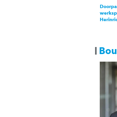
Lancering Eindeloos
Doorpa
magazine: editie II
werkspo
Herinri
Bou