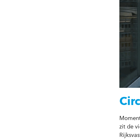
Cir
Momente
zit de v
Rijksva