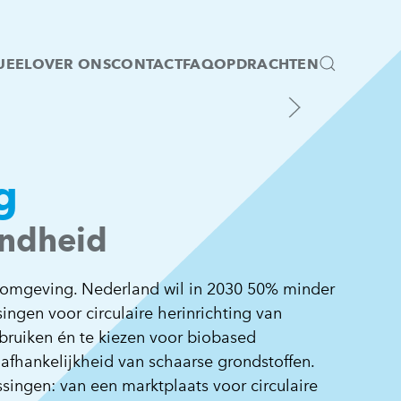
UEEL
OVER ONS
CONTACT
FAQ
OPDRACHTEN
ver circulaire herinrichting
g
kendheid
 omgeving. Nederland wil in 2030 50% minder
ngen voor circulaire herinrichting van
bruiken én te kiezen voor biobased
afhankelijkheid van schaarse grondstoffen.
ngen: van een marktplaats voor circulaire