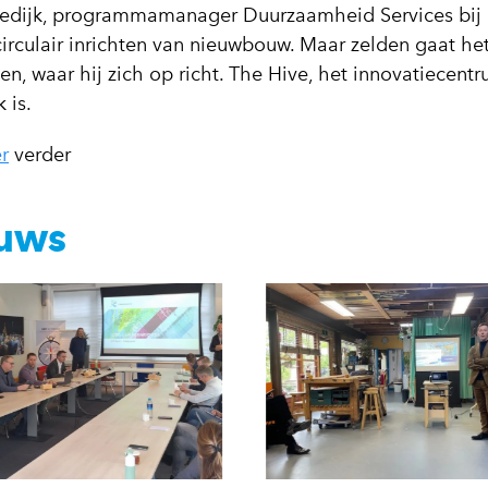
eedijk, programmamanager Duurzaamheid Services bij He
circulair inrichten van nieuwbouw. Maar zelden gaat he
n, waar hij zich op richt. The Hive, het innovatiecent
 is.
r
verder
uws