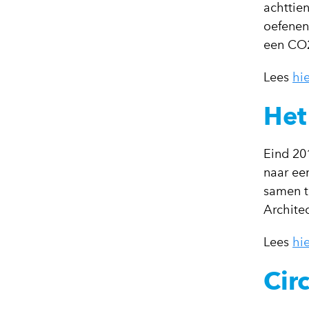
achttie
oefenen
een CO2
Lees
hie
Het
Eind 20
naar ee
samen t
Archite
Lees
hie
Cir