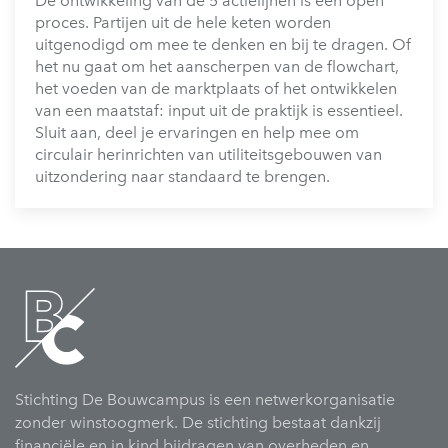
De ontwikkeling van de 5 actielijnen is een open
proces. Partijen uit de hele keten worden
uitgenodigd om mee te denken en bij te dragen. Of
het nu gaat om het aanscherpen van de flowchart,
het voeden van de marktplaats of het ontwikkelen
van een maatstaf: input uit de praktijk is essentieel.
Sluit aan, deel je ervaringen en help mee om
circulair herinrichten van utiliteitsgebouwen van
uitzondering naar standaard te brengen.
Stichting De Bouwcampus is een netwerkorganisatie
zonder winstoogmerk. De stichting bestaat dankzij
financiële en in kind bijdragen van overheden en