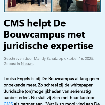
CMS helpt De
Bouwcampus met
juridische expertise
Geschreven door
Mandy Schutz
op
oktober 16, 2025
.
Gepost in
Nieuws
.
Louisa Engels is bij De Bouwcampus al lang geen
onbekende meer. Zo schreef zij de whitepaper
‘Juridische (on)mogelijkheden van seriematig
aanbesteden’. Nu sluit zij zich met haar kantoor
CMS
als partner aan.
“Wat ik zo mooi vind aan De