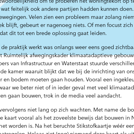
woordelijkheid om te proberen het woningtekort op te
at feitelijk ook andere partijen hadden kunnen doen. I
 bewegingen. Velen zien een probleem maar zolang nie
ek blijft, gebeurt er nagenoeg niets. Of men focust zich
at dit tot een brede oplossing gaat leiden.
n de praktijk werkt was onlangs weer eens goed zichtba
et Ruimtelijk afwegingskader klimaatadaptieve gebou
ers van Infrastructuur en Waterstaat stuurde verschill
e kamer waaruit blijkt dat we bij de inrichting van on
r en bodem moeten gaan houden. Vooral een ingekleu
waar we beter niet of in ieder geval met veel klimaata
n gaan bouwen, trok in de media veel aandacht.
n vervolgens niet lang op zich wachten. Met name de b
e kaart vooral als het zoveelste bewijs dat bouwen in 
het worden is. Na het beruchte Stikstofkaartje wéér ee