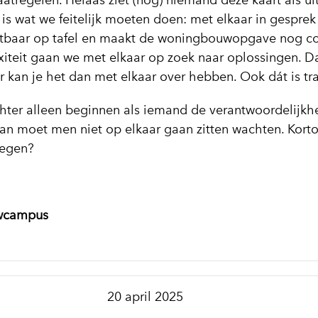
regelen. Helaas ziet (nog) niemand deze kaart als ui
is wat we feitelijk moeten doen: met elkaar in gesprek
htbaar op tafel en maakt de woningbouwopgave nog c
xiteit gaan we met elkaar op zoek naar oplossingen. D
 kan je het dan met elkaar over hebben. Ook dát is tra
echter alleen beginnen als iemand de verantwoordelijkh
dan moet men niet op elkaar gaan zitten wachten. Korto
tegen?
uwcampus
20 april 2025