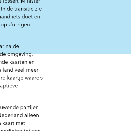
 lossen. Minister
n de transitie zie
mand iets doet en
 op z’n eigen
ar na de
wde omgeving.
ende kaarten en
s land veel meer
rd kaartje waarop
daptieve
ouwende partijen
Nederland alleen
n kaart met