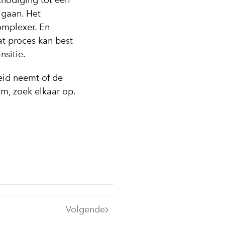
tnodiging tot een
 gaan. Het
omplexer. En
at proces kan best
nsitie.
eid neemt of de
m, zoek elkaar op.
Volgende