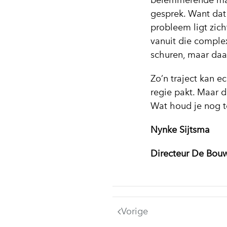
belemmerende maat
gesprek. Want dat 
probleem ligt zic
vanuit die comple
schuren, maar daar
Zo’n traject kan 
regie pakt. Maar 
Wat houd je nog 
Nynke Sijtsma
Directeur De Bo
Vorige