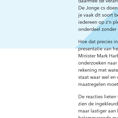
daarmee de verant
De Jonge cs doen w
je vaak dit soort
iedereen op z’n pl
onderdeel zonder d
Hoe dat precies i
presentatie van h
Minister Mark Harb
onderzoeken naar d
rekening met wate
staat waar wel en 
maatregelen moete
De reacties liete
zien de ingekleurd
maar lastiger aan 